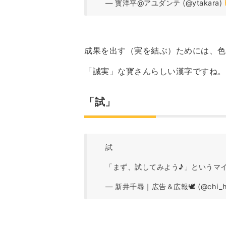
— 寳洋平@アユダンテ (@ytakara)
成果を出す（実を結ぶ）ためには、色
「誠実」な寳さんらしい漢字ですね。
「試」
試
「まず、試してみよう♪」というマ
— 新井千尋｜広告＆広報🕊 (@chi_he