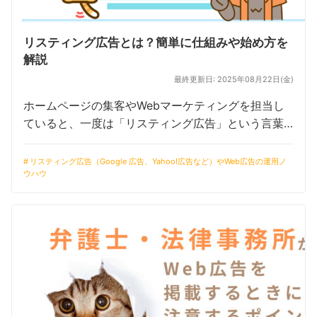
リスティング広告とは？簡単に仕組みや始め方を
解説
最終更新日: 2025年08月22日(金)
ホームページの集客やWebマーケティングを担当し
ていると、一度は「リスティング広告」という言葉
を聞いたことがあるのではないでしょうか？ 『そも
そもリスティング広告ってどんな仕組みの広告な
リスティング広告（Google 広告、Yahoo!広告など）やWeb広告の運用ノ
ウハウ
の？』 『リスティング広告って専門 […]