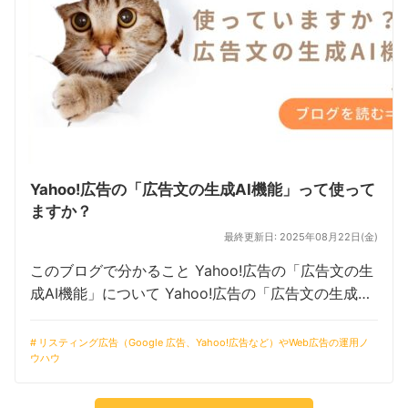
Yahoo!広告の「広告文の生成AI機能」って使って
ますか？
最終更新日: 2025年08月22日(金)
このブログで分かること Yahoo!広告の「広告文の生
成AI機能」について Yahoo!広告の「広告文の生成AI
機能」と「ChatGPT-4o」の広告文の違い Yahoo!広
告の「広告文の生成AI機能」の活用に対する業界 […]
リスティング広告（Google 広告、Yahoo!広告など）やWeb広告の運用ノ
ウハウ