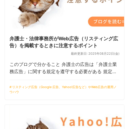
弁護士・法律事務所がWeb広告（リスティング広
告）を掲載するときに注意するポイント
最終更新日: 2025年08月22日(金)
このブログで分かること 弁護士の広告は「弁護士業
務広告」に関する規定を遵守する必要がある 規定違
反になりやすい広告例と、それを避けるための注意
点を解説 士業に特化した広告代理店より、通常の広
リスティング広告（Google 広告、Yahoo!広告など）やWeb広告の運用ノ
ウハウ
告代理店に依頼した方が良いこと […]