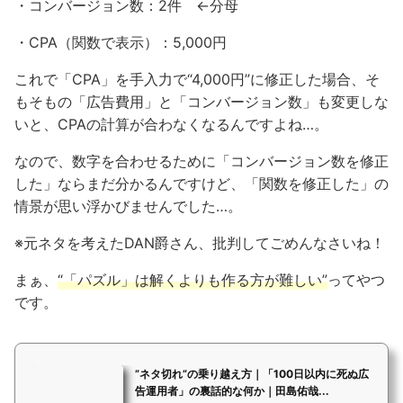
・コンバージョン数：2件 ←分母
・CPA（関数で表示）：5,000円
これで「CPA」を手入力で“4,000円”に修正した場合、そ
もそもの「広告費用」と「コンバージョン数」も変更しな
いと、CPAの計算が合わなくなるんですよね…。
なので、数字を合わせるために「コンバージョン数を修正
した」ならまだ分かるんですけど、「関数を修正した」の
情景が思い浮かびませんでした…。
※元ネタを考えたDAN爵さん、批判してごめんなさいね！
まぁ、
“「パズル」は解くよりも作る方が難しい”
ってやつ
です。
”ネタ切れ”の乗り越え方｜「100日以内に死ぬ広
告運用者」の裏話的な何か｜田島佑哉...