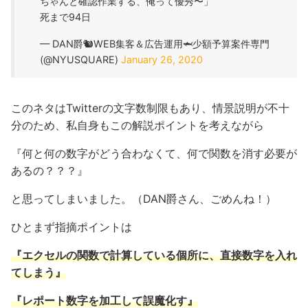
ちゃんと確認作業する、俺って優秀〜」
死まで94日
— DAN爵🐿WEB集客＆広告運用🦈少額予算案件専門
(@NYUSQUARE)
January 26, 2020
このネタはTwitterの文字数制限もあり、情景説明が不十
分のため、私自身もこの解説ポイントを考えながら
『何と何の数字がどう合わなくて、何で関数を消す必要が
あるの？？？』
と思ってしまいました。（DAN爵さん、ごめんね！）
ひとまず指摘ポイントは
『エクセルの関数で計算している個所に、直接数字を入れ
てしまう』
『レポート数字を加工して誤魔化す』