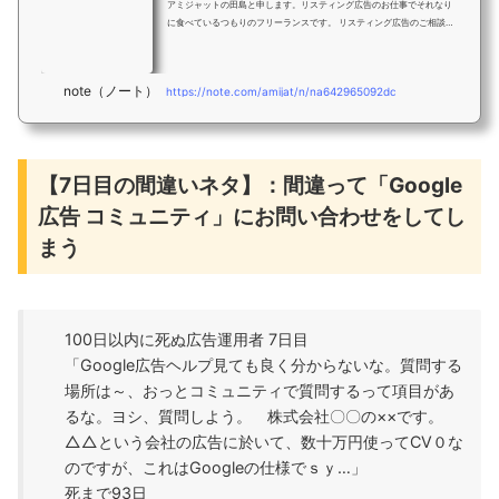
アミジャットの田島と申します。リスティング広告のお仕事でそれなり
に食べているつもりのフリーランスです。 リスティング広告のご相談な
ら｜東京都港区のアミジャットアミジャットは東京都港区にあるGoogle
公式代理店（Googleパートナー）です。リスティング広告に特化したフ
リーランスamijat.work Twitterで「#100日以内に死ぬ広告運用者」と
note（ノート）
https://note.com/amijat/n/na642965092dc
いうネタツイートを投稿していました。 最初にこのネタを始めたのはDA
N爵さん（@NYUSQUARE）で、20
【7日目の間違いネタ】：間違って「Google
広告 コミュニティ」にお問い合わせをしてし
まう
100日以内に死ぬ広告運用者 7日目
「Google広告ヘルプ見ても良く分からないな。質問する
場所は～、おっとコミュニティで質問するって項目があ
るな。ヨシ、質問しよう。 株式会社〇〇の××です。
△△という会社の広告に於いて、数十万円使ってCV０な
のですが、これはGoogleの仕様でｓｙ…」
死まで93日